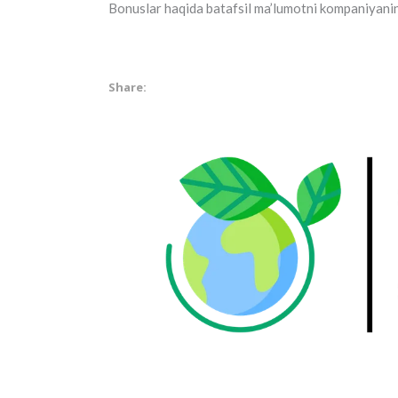
Bonuslar haqida batafsil ma’lumotni kompaniyani
Share: