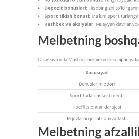
Depozit bonuslari:
Hisobingizni to‘ldirganin
Sport tikish bonusi:
Ma’lum sport turlariga
Keshbek va aksiyalar:
Muayyan davrlar yoki
Melbetning boshqa
O‘zbekistonda Mashhur bukmekerlik kompaniyalari k
Xususiyat
Bonuslar miqdori
Sport turlari assortimenti
Koeffitsientlar darajasi
Mijozlarni qo‘llab-quvvatlash
Melbetning afzalli