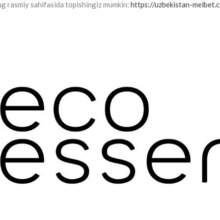
ng rasmiy sahifasida topishingiz mumkin:
https://uzbekistan-melbet.