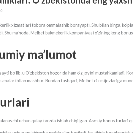
lliklari: O’zbekistonda eng yaxsh
0
rlik xizmatlari tobora ommalashib borayapti. Shu bilan birga, ko’pla
hadi. Shu ma’noda, Melbet bukmekerlik kompaniyasi o’zining keng bonus d
umiy ma’lumot
sayti bo‘lib, u O‘zbekiston bozorida ham o‘z joyini mustahkamladi. K
‘tkazmalari bilan mashhur. Bundan tashqari, Melbet o‘z mijozlariga mu
urlari
alanuvchi uchun qulay tarzda ishlab chiqilgan. Asosiy bonus turlari q
hilar uchun qo‘shimcha mablag‘lar beriladi, bu tikish boshlang‘ich