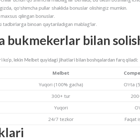
gizda, qo‘shimcha pullar shaklida bonuslar olishingiz mumkin.
 maxsus qilingan bonuslar.
 tadbirlarga binoan qaytariladigan mablag‘lar.
 bukmekerlar bilan solish
o‘p, lekin Melbet quyidagi jihatlari bilan boshqalardan farq qiladi:
Melbet
Compet
Yuqori (100% gacha)
O‘rta (
300+ tur
200+
Yuqori
O‘
24/7 tezkor
Faqat i
klari