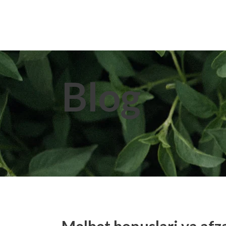
Home
About Us
Extracts
Blog