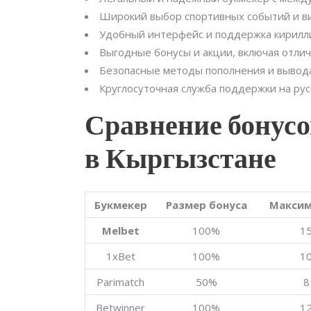
Широкий выбор спортивных событий и ви
Удобный интерфейс и поддержка кирилл
Выгодные бонусы и акции, включая отли
Безопасные методы пополнения и вывода
Круглосуточная служба поддержки на рус
Сравнение бонусо
в Кыргызстане
Букмекер
Размер бонуса
Максим
Melbet
100%
1
1xBet
100%
1
Parimatch
50%
8
Betwinner
100%
1