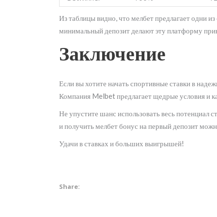
Из таблицы видно, что мелбет предлагает одни и
минимальный депозит делают эту платформу прив
Заключение
Если вы хотите начать спортивные ставки в наде
Компания Melbet предлагает щедрые условия и ка
Не упустите шанс использовать весь потенциал с
и получить мелбет бонус на первый депозит можн
Удачи в ставках и больших выигрышей!
Share: