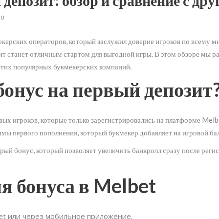
 депозит: обзор и сравнение с др
0
ерских операторов, который заслужил доверие игроков по всему ми
зит станет отличным стартом для выгодной игры. В этом обзоре мы р
угих популярных букмекерских компаний.
бонус на первый депозит
вых игроков, которые только зарегистрировались на платформе Melb
мы первого пополнения, который букмекер добавляет на игровой бал
ый бонус, который позволяет увеличить банкролл сразу после реги
я бонуса в Melbet
et или через мобильное приложение.