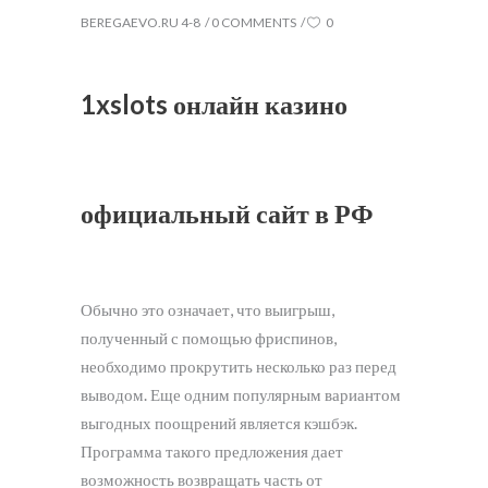
BEREGAEVO.RU 4-8
0 COMMENTS
0
1xslots онлайн казино
официальный сайт в РФ
Обычно это означает, что выигрыш,
полученный с помощью фриспинов,
необходимо прокрутить несколько раз перед
выводом. Еще одним популярным вариантом
выгодных поощрений является кэшбэк.
Программа такого предложения дает
возможность возвращать часть от