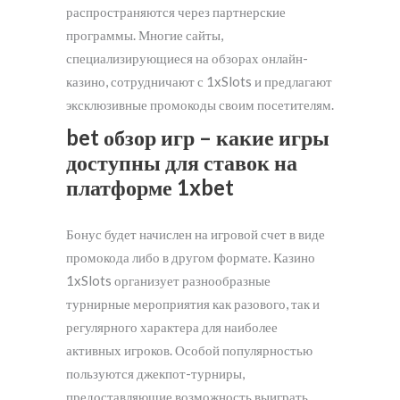
распространяются через партнерские
программы. Многие сайты,
специализирующиеся на обзорах онлайн-
казино, сотрудничают с 1xSlots и предлагают
эксклюзивные промокоды своим посетителям.
bet обзор игр – какие игры
доступны для ставок на
платформе 1xbet
Бонус будет начислен на игровой счет в виде
промокода либо в другом формате. Казино
1xSlots организует разнообразные
турнирные мероприятия как разового, так и
регулярного характера для наиболее
активных игроков. Особой популярностью
пользуются джекпот-турниры,
предоставляющие возможность выиграть