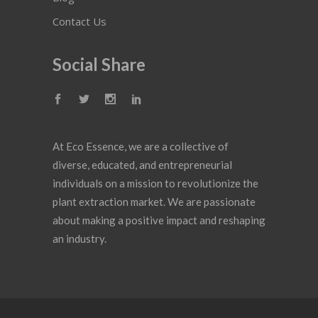
Contact Us
Social Share
At Eco Essence, we are a collective of
diverse, educated, and entrepreneurial
individuals on a mission to revolutionize the
plant extraction market. We are passionate
about making a positive impact and reshaping
an industry.