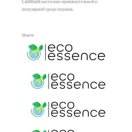
Cashback настолько привлекательной и
популярной среди игроков.
Share: