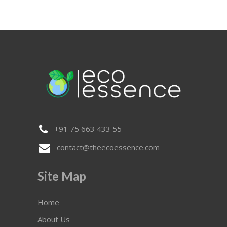
+91 75 663 433 55
contact@theecoessence.com
Site Map
Home
About Us