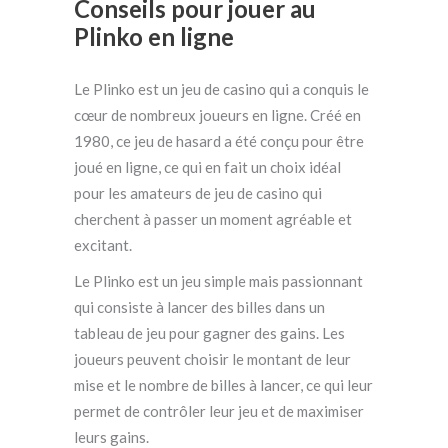
Conseils pour jouer au
Plinko en ligne
Le Plinko est un jeu de casino qui a conquis le
cœur de nombreux joueurs en ligne. Créé en
1980, ce jeu de hasard a été conçu pour être
joué en ligne, ce qui en fait un choix idéal
pour les amateurs de jeu de casino qui
cherchent à passer un moment agréable et
excitant.
Le Plinko est un jeu simple mais passionnant
qui consiste à lancer des billes dans un
tableau de jeu pour gagner des gains. Les
joueurs peuvent choisir le montant de leur
mise et le nombre de billes à lancer, ce qui leur
permet de contrôler leur jeu et de maximiser
leurs gains.