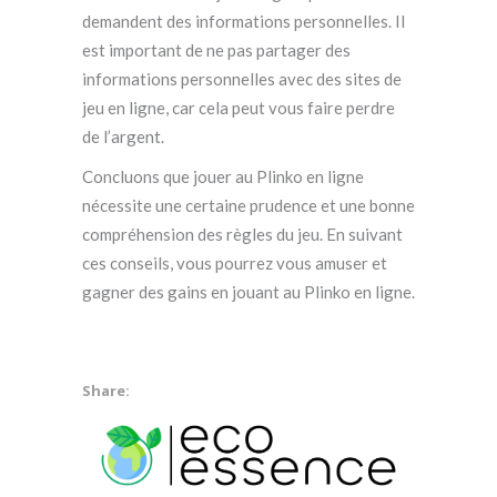
demandent des informations personnelles. Il
est important de ne pas partager des
informations personnelles avec des sites de
jeu en ligne, car cela peut vous faire perdre
de l’argent.
Concluons que jouer au Plinko en ligne
nécessite une certaine prudence et une bonne
compréhension des règles du jeu. En suivant
ces conseils, vous pourrez vous amuser et
gagner des gains en jouant au Plinko en ligne.
Share: