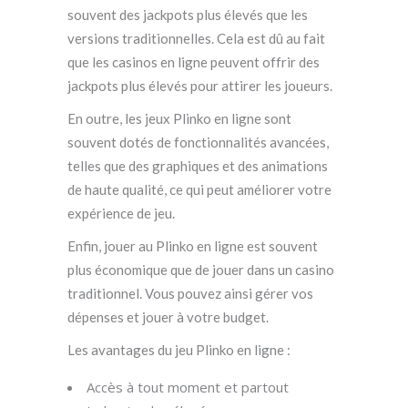
souvent des jackpots plus élevés que les
versions traditionnelles. Cela est dû au fait
que les casinos en ligne peuvent offrir des
jackpots plus élevés pour attirer les joueurs.
En outre, les jeux Plinko en ligne sont
souvent dotés de fonctionnalités avancées,
telles que des graphiques et des animations
de haute qualité, ce qui peut améliorer votre
expérience de jeu.
Enfin, jouer au Plinko en ligne est souvent
plus économique que de jouer dans un casino
traditionnel. Vous pouvez ainsi gérer vos
dépenses et jouer à votre budget.
Les avantages du jeu Plinko en ligne :
Accès à tout moment et partout