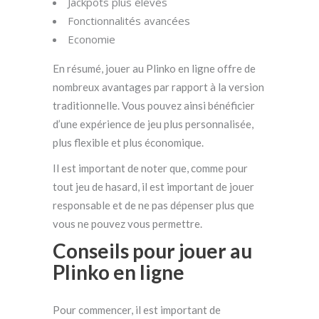
Jackpots plus élevés
Fonctionnalités avancées
Economie
En résumé, jouer au Plinko en ligne offre de
nombreux avantages par rapport à la version
traditionnelle. Vous pouvez ainsi bénéficier
d’une expérience de jeu plus personnalisée,
plus flexible et plus économique.
Il est important de noter que, comme pour
tout jeu de hasard, il est important de jouer
responsable et de ne pas dépenser plus que
vous ne pouvez vous permettre.
Conseils pour jouer au
Plinko en ligne
Pour commencer, il est important de