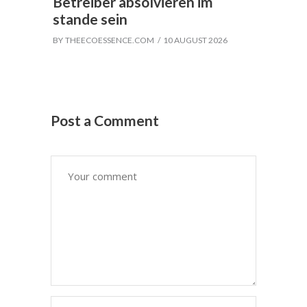
Betreiber absolvieren im
stande sein
BY
THEECOESSENCE.COM
10 AUGUST 2026
Post a Comment