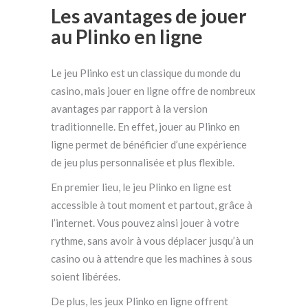
Les avantages de jouer
au Plinko en ligne
Le jeu Plinko est un classique du monde du
casino, mais jouer en ligne offre de nombreux
avantages par rapport à la version
traditionnelle. En effet, jouer au Plinko en
ligne permet de bénéficier d’une expérience
de jeu plus personnalisée et plus flexible.
En premier lieu, le jeu Plinko en ligne est
accessible à tout moment et partout, grâce à
l’internet. Vous pouvez ainsi jouer à votre
rythme, sans avoir à vous déplacer jusqu’à un
casino ou à attendre que les machines à sous
soient libérées.
De plus, les jeux Plinko en ligne offrent