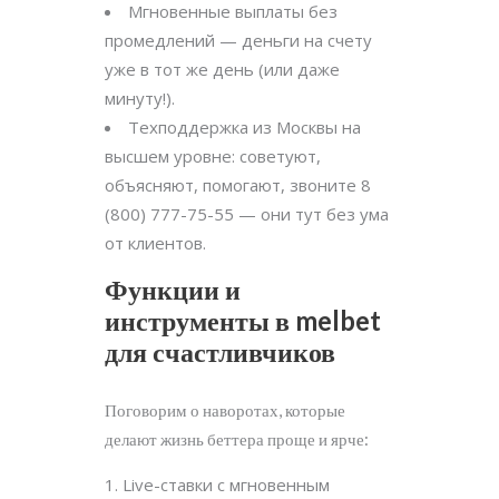
Мгновенные выплаты без
промедлений — деньги на счету
уже в тот же день (или даже
минуту!).
Техподдержка из Москвы на
высшем уровне: советуют,
объясняют, помогают, звоните 8
(800) 777-75-55 — они тут без ума
от клиентов.
Функции и
инструменты в melbet
для счастливчиков
Поговорим о наворотах, которые
делают жизнь беттера проще и ярче:
Live-ставки с мгновенным