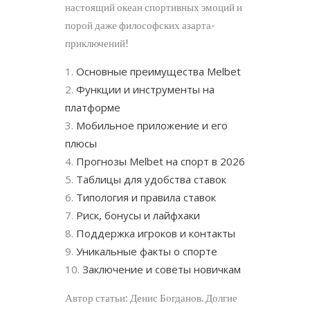
настоящий океан спортивных эмоций и
порой даже философских азарта-
приключений!
Основные преимущества Melbet
Функции и инструменты на
платформе
Мобильное приложение и его
плюсы
Прогнозы Melbet на спорт в 2026
Таблицы для удобства ставок
Типология и правила ставок
Риск, бонусы и лайфхаки
Поддержка игроков и контакты
Уникальные факты о спорте
Заключение и советы новичкам
Автор статьи:
Денис Богданов
. Долгие