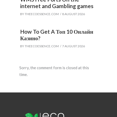
internet and Gambling games
BY
THEECOESSENCE.COM
8 AUGUST 2026
How To Get A Топ 10 Онлайн
Казино?
BY
THEECOESSENCE.COM
7 AUGUST 2026
Sorry, the comment form is closed at this
time.