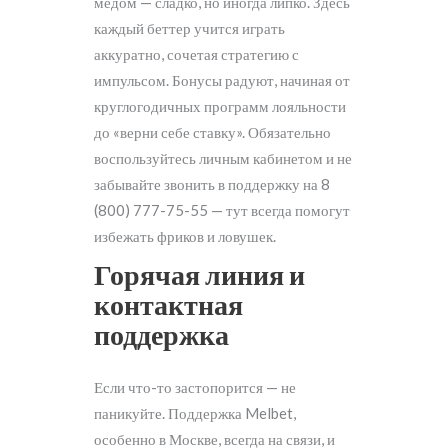
мёдом — сладко, но иногда липко. Здесь
каждый беттер учится играть
аккуратно, сочетая стратегию с
импульсом. Бонусы радуют, начиная от
круглогодичных программ лояльности
до «верни себе ставку». Обязательно
воспользуйтесь личным кабинетом и не
забывайте звонить в поддержку на 8
(800) 777-75-55 — тут всегда помогут
избежать фриков и ловушек.
Горячая линия и
контактная
поддержка
Если что-то застопорится — не
паникуйте. Поддержка Melbet,
особенно в Москве, всегда на связи, и