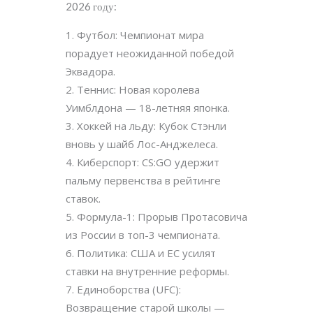
2026 году:
Футбол: Чемпионат мира
порадует неожиданной победой
Эквадора.
Теннис: Новая королева
Уимблдона — 18-летняя японка.
Хоккей на льду: Кубок Стэнли
вновь у шайб Лос-Анджелеса.
Киберспорт: CS:GO удержит
пальму первенства в рейтинге
ставок.
Формула-1: Прорыв Протасовича
из России в топ-3 чемпионата.
Политика: США и ЕС усилят
ставки на внутренние реформы.
Единоборства (UFC):
Возвращение старой школы —