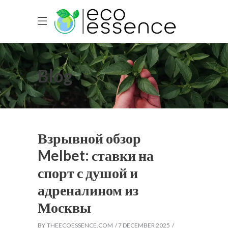
Blog
Взрывной обзор
Melbet: ставки на
спорт с душой и
адреналином из
Москвы
BY
THEECOESSENCE.COM
7 DECEMBER 2025