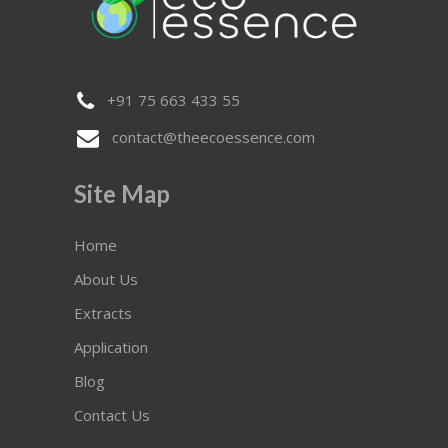
+91 75 663 433 55
contact@theecoessence.com
Site Map
Home
About Us
Extracts
Application
Blog
Contact Us