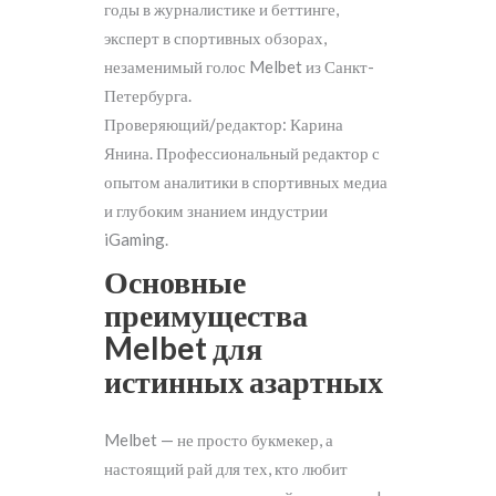
годы в журналистике и беттинге,
эксперт в спортивных обзорах,
незаменимый голос Melbet из Санкт-
Петербурга.
Проверяющий/редактор:
Карина
Янина
. Профессиональный редактор с
опытом аналитики в спортивных медиа
и глубоким знанием индустрии
iGaming.
Основные
преимущества
Melbet для
истинных азартных
Melbet — не просто букмекер, а
настоящий рай для тех, кто любит