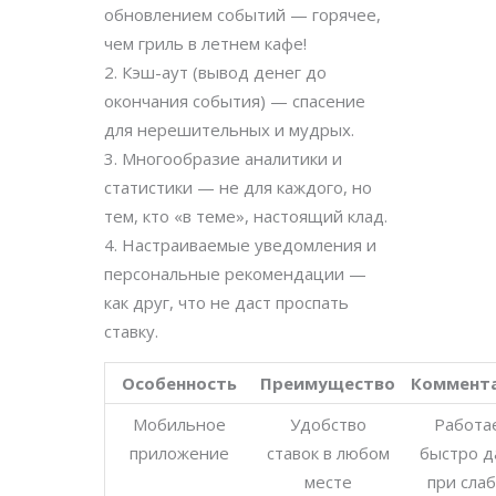
обновлением событий — горячее,
чем гриль в летнем кафе!
Кэш-аут (вывод денег до
окончания события) — спасение
для нерешительных и мудрых.
Многообразие аналитики и
статистики — не для каждого, но
тем, кто «в теме», настоящий клад.
Настраиваемые уведомления и
персональные рекомендации —
как друг, что не даст проспать
ставку.
Особенность
Преимущество
Коммент
Мобильное
Удобство
Работа
приложение
ставок в любом
быстро 
месте
при сла