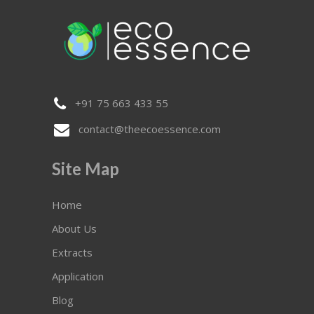
+91 75 663 433 55
contact@theecoessence.com
Site Map
Home
About Us
Extracts
Application
Blog