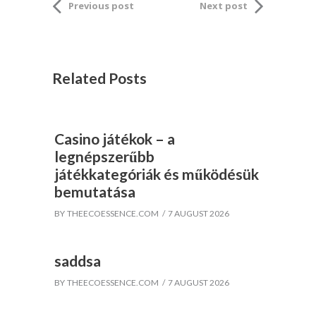
Previous post
Next post
Related Posts
Casino játékok – a
legnépszerűbb
játékkategóriák és működésük
bemutatása
BY
THEECOESSENCE.COM
7 AUGUST 2026
saddsa
BY
THEECOESSENCE.COM
7 AUGUST 2026