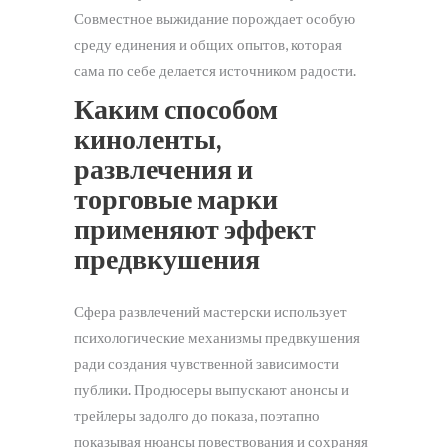
Совместное выжидание порождает особую
среду единения и общих опытов, которая
сама по себе делается источником радости.
Каким способом
киноленты,
развлечения и
торговые марки
применяют эффект
предвкушения
Сфера развлечений мастерски использует
психологические механизмы предвкушения
ради создания чувственной зависимости
публики. Продюсеры выпускают анонсы и
трейлеры задолго до показа, поэтапно
показывая нюансы повествования и сохраняя