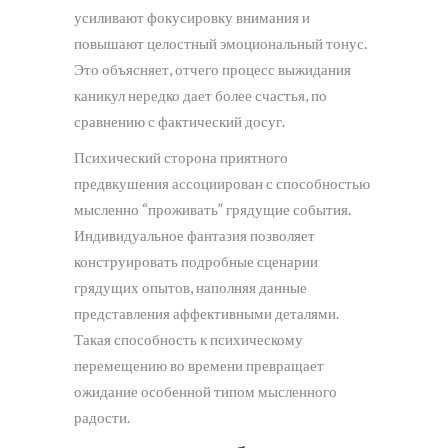
усиливают фокусировку внимания и
повышают целостный эмоциональный тонус.
Это объясняет, отчего процесс выжидания
каникул нередко дает более счастья, по
сравнению с фактический досуг.
Психический сторона приятного
предвкушения ассоциирован с способностью
мысленно “проживать” грядущие события.
Индивидуальное фантазия позволяет
конструировать подробные сценарии
грядущих опытов, наполняя данные
представления аффективными деталями.
Такая способность к психическому
перемещению во времени превращает
ожидание особенной типом мысленного
радости.