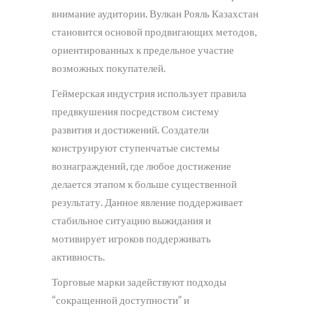
внимание аудитории. Вулкан Рояль Казахстан
становится основой продвигающих методов,
ориентированных к предельное участие
возможных покупателей.
Геймерская индустрия использует правила
предвкушения посредством систему
развития и достижений. Создатели
конструируют ступенчатые системы
вознаграждений, где любое достижение
делается этапом к больше существенной
результату. Данное явление поддерживает
стабильное ситуацию выжидания и
мотивирует игроков поддерживать
активность.
Торговые марки задействуют подходы
“сокращенной доступности” и