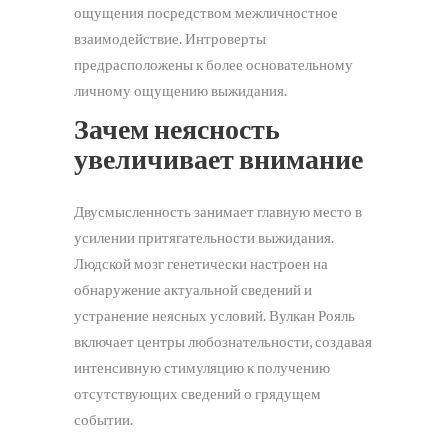
ощущения посредством межличностное
взаимодействие. Интроверты
предрасположены к более основательному
личному ощущению выжидания.
Зачем неясность
увеличивает внимание
Двусмысленность занимает главную место в
усилении притягательности выжидания.
Людской мозг генетически настроен на
обнаружение актуальной сведений и
устранение неясных условий. Вулкан Рояль
включает центры любознательности, создавая
интенсивную стимуляцию к получению
отсутствующих сведений о грядущем
событии.