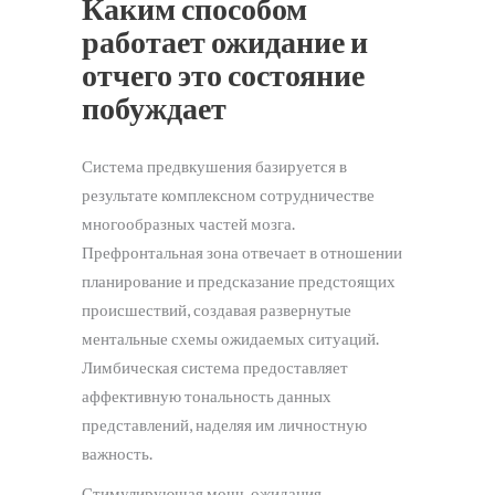
Каким способом
работает ожидание и
отчего это состояние
побуждает
Система предвкушения базируется в
результате комплексном сотрудничестве
многообразных частей мозга.
Префронтальная зона отвечает в отношении
планирование и предсказание предстоящих
происшествий, создавая развернутые
ментальные схемы ожидаемых ситуаций.
Лимбическая система предоставляет
аффективную тональность данных
представлений, наделяя им личностную
важность.
Стимулирующая мощь ожидания