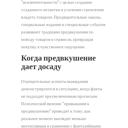
“исключительности” с целью создания
созданного нехватки и усиления стремления
владеть товаром. Предварительные заказы,
специальные издания и специальные события
развивают традицию предвкушения по
поводу товаров и сервисов, превращая
покупку в чувственное ощущение.
Когда предвкушение
дает досаду
Отрицательные аспекты выжидания
демонстрируются в ситуациях, когда факты
не подходит преувеличенным прогнозам.
Психический явление “привыкания к
предвкушению” приводит к тому, как
реальное момент выглядит меньше
интенсивным в сравнении с фантазийными