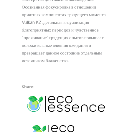
Осознанная фокусировка в отношении
приятных компонентах грядущего момента
Vulkan KZ, детальная визуализация
благоприятных периодов и чувственное
“проживание” грядущих опытов повышает
положительные влияния ожидания и
превращает данное состояние отдельным
источником блаженства.
Share: