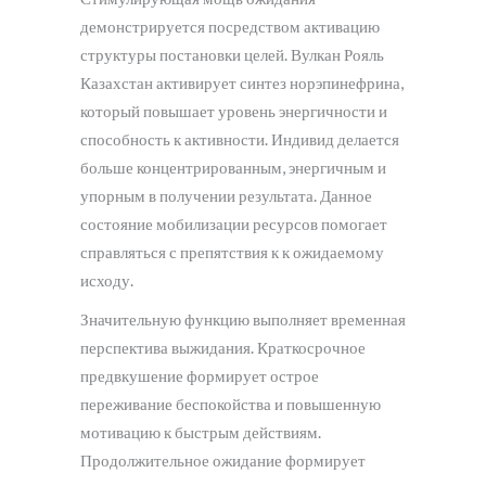
демонстрируется посредством активацию
структуры постановки целей. Вулкан Рояль
Казахстан активирует синтез норэпинефрина,
который повышает уровень энергичности и
способность к активности. Индивид делается
больше концентрированным, энергичным и
упорным в получении результата. Данное
состояние мобилизации ресурсов помогает
справляться с препятствия к к ожидаемому
исходу.
Значительную функцию выполняет временная
перспектива выжидания. Краткосрочное
предвкушение формирует острое
переживание беспокойства и повышенную
мотивацию к быстрым действиям.
Продолжительное ожидание формирует