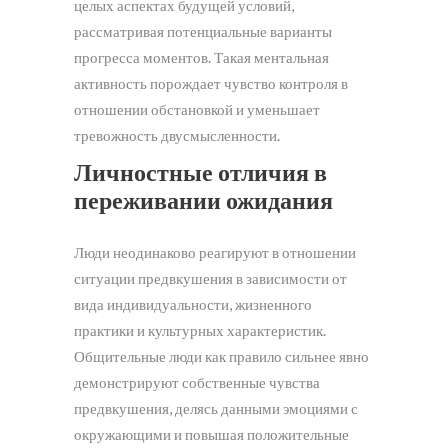
целых аспектах будущей условий,
рассматривая потенциальные варианты
прогресса моментов. Такая ментальная
активность порождает чувство контроля в
отношении обстановкой и уменьшает
тревожность двусмысленности.
Личностные отличия в
переживании ожидания
Люди неодинаково реагируют в отношении
ситуации предвкушения в зависимости от
вида индивидуальности, жизненного
практики и культурных характеристик.
Общительные люди как правило сильнее явно
демонстрируют собственные чувства
предвкушения, делясь данными эмоциями с
окружающими и повышая положительные