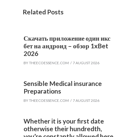
Related Posts
Скачать приложение один икс
бет на андроид – обзор 1xBet
2026
BY
THEECOESSENCE.COM
7 AUGUST 2026
Sensible Medical insurance
Preparations
BY
THEECOESSENCE.COM
7 AUGUST 2026
Whether it is your first date
otherwise their hundredth,
you’re constantly allowed here