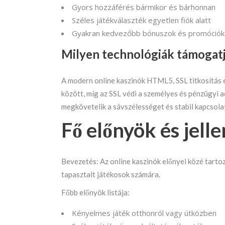
Gyors hozzáférés bármikor és bárhonnan
Széles játékválaszték egyetlen fiók alatt
Gyakran kedvezőbb bónuszok és promóciók
Milyen technológiák támogat
A modern online kaszinók HTML5, SSL titkosítás 
között, míg az SSL védi a személyes és pénzügyi a
megkövetelik a sávszélességet és stabil kapcsola
Fő előnyök és jell
Bevezetés: Az online kaszinók előnyei közé tartoz
tapasztalt játékosok számára.
Főbb előnyök listája:
Kényelmes játék otthonról vagy útközben