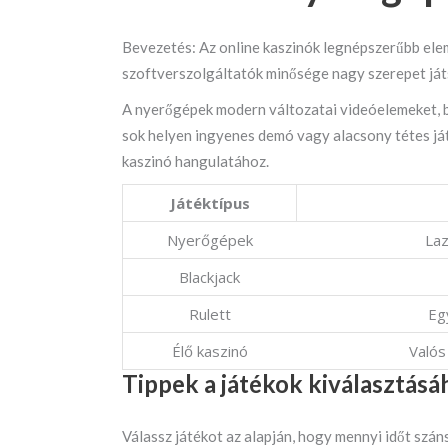
Bevezetés: Az online kaszinók legnépszerűbb eleme
szoftverszolgáltatók minősége nagy szerepet ját
A nyerőgépek modern változatai videóelemeket, bó
sok helyen ingyenes demó vagy alacsony tétes játé
kaszinó hangulatához.
Játéktípus
Nyerőgépek
Laz
Blackjack
Rulett
Eg
Élő kaszinó
Valós
Tippek a játékok kiválasztásá
Válassz játékot az alapján, hogy mennyi időt szán