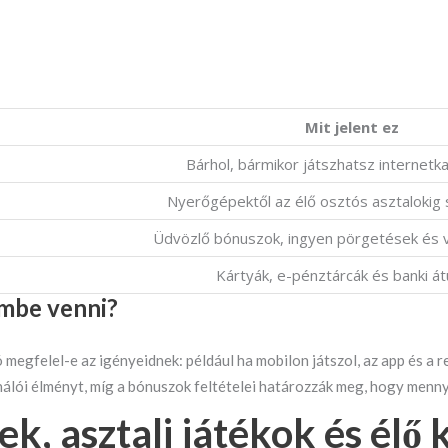
Mit jelent ez
Bárhol, bármikor játszhatsz internetka
Nyerőgépektől az élő osztós asztalokig 
Üdvözlő bónuszok, ingyen pörgetések és v
Kártyák, e-pénztárcák és banki át
embe venni?
 megfelel-e az igényeidnek: például ha mobilon játszol, az app és a 
ználói élményt, míg a bónuszok feltételei határozzák meg, hogy menny
k, asztali játékok és élő 