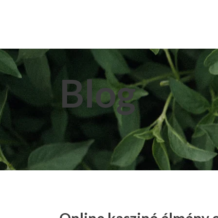
Home
About Us
Extracts
Blog