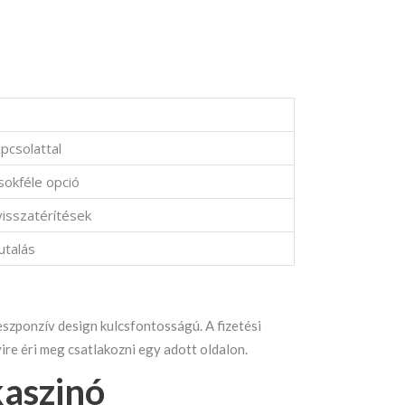
pcsolattal
sokféle opció
isszatérítések
utalás
reszponzív design kulcsfontosságú. A fizetési
ire éri meg csatlakozni egy adott oldalon.
kaszinó