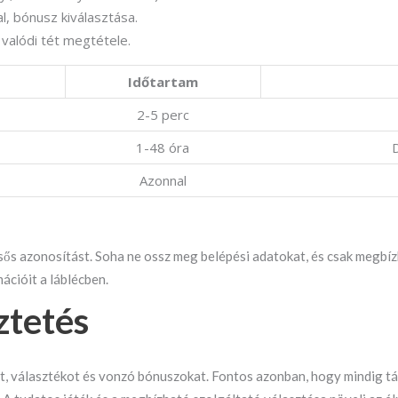
l, bónusz kiválasztása.
 valódi tét megtétele.
Időtartam
2-5 perc
1-48 óra
Azonnal
sős azonosítást. Soha ne ossz meg belépési adatokat, és csak megbízha
ációit a láblécben.
ztetés
t, választékot és vonzó bónuszokat. Fontos azonban, hogy mindig táj