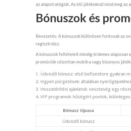
az alapstratégiát. Az élő játékoknál nézd meg az 
Bónuszok és prom
Bevezetés: A bónuszok különösen fontosak az on
regisztrálsz.
A bónuszok feltételeit mindig érdemes alaposan e
promóciók célzottan mobilra vagy bizonyos játé
Üdvözlő bónusz: első befizetésre gyakran m
Ingyen pörgetések: általában nyerőgépekhez
Visszatérítési ajánlatok: veszteség egy részé
VIP programok: hűségért pontok, különleges 
Bónusz típusa
Üdvözlő bónusz