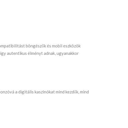
ompatibilitást böngészők és mobil eszközök
, így autentikus élményt adnak, ugyanakkor
vonzóvá a digitális kaszinókat mind kezdők, mind