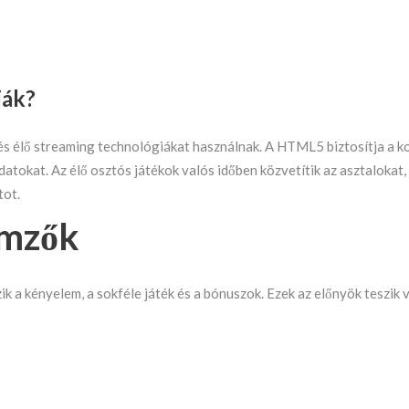
ják?
és élő streaming technológiákat használnak. A HTML5 biztosítja a k
datokat. Az élő osztós játékok valós időben közvetítik az asztalokat
tot.
emzők
ik a kényelem, a sokféle játék és a bónuszok. Ezek az előnyök teszik 