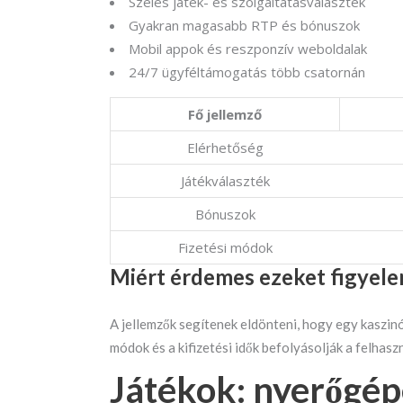
Széles játék- és szolgáltatásválaszték
Gyakran magasabb RTP és bónuszok
Mobil appok és reszponzív weboldalak
24/7 ügyféltámogatás több csatornán
Fő jellemző
Elérhetőség
Játékválaszték
Bónuszok
Fizetési módok
Miért érdemes ezeket figyel
A jellemzők segítenek eldönteni, hogy egy kaszinó
módok és a kifizetési idők befolyásolják a felhas
Játékok: nyerőgépe