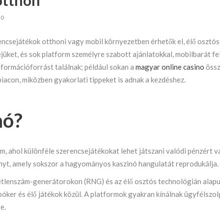
otthon
0
rencsejátékok otthoni vagy mobil környezetben érhetők el, élő osztós
üket, és sok platform személyre szabott ajánlatokkal, mobilbarát fe
nformációforrást találnak; például sokan a
magyar online casino
össz
iacon, miközben gyakorlati tippeket is adnak a kezdéshez.
nó?
orm, ahol különféle szerencsejátékokat lehet játszani valódi pénzért
ényt, amely sokszor a hagyományos kaszinó hangulatát reprodukálja.
tlenszám-generátorokon (RNG) és az élő osztós technológián alapul.
póker és élő játékok közül. A platformok gyakran kínálnak ügyfélszol
e.