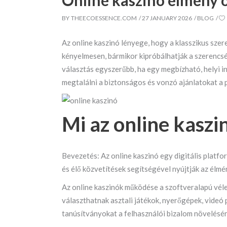
Online kaszinó élmény 
BY
THEECOESSENCE.COM
27 JANUARY 2026
BLOG
Az online kaszinó lényege, hogy a klasszikus sze
kényelmesen, bármikor kipróbálhatják a szerencséj
választás egyszerűbb, ha egy megbízható, helyi i
megtalálni a biztonságos és vonzó ajánlatokat a p
Mi az online kaszi
Bevezetés: Az online kaszinó egy digitális platf
és élő közvetítések segítségével nyújtják az élm
Az online kaszinók működése a szoftveralapú véle
választhatnak asztali játékok, nyerőgépek, videó 
tanúsítványokat a felhasználói bizalom növelésér