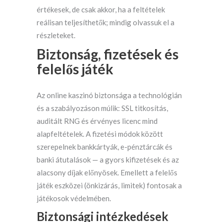
értékesek, de csak akkor, ha a feltételek
reálisan teljesíthetők; mindig olvassuk el a
részleteket.
Biztonság, fizetések és
felelős játék
Az online kaszinó biztonsága a technológián
és a szabályozáson múlik: SSL titkosítás,
auditált RNG és érvényes licenc mind
alapfeltételek. A fizetési módok között
szerepelnek bankkártyák, e-pénztárcák és
banki átutalások — a gyors kifizetések és az
alacsony díjak előnyösek. Emellett a felelős
játék eszközei (önkizárás, limitek) fontosak a
játékosok védelmében.
Biztonsági intézkedések