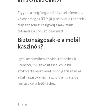
kihasználásához?
Figyeld a megforgatási követelményeket,
válassz magas RTP-jű játékokat a feltételek
teljesítéséhez, és ügyelj a maximális
tétlimitre a bónusz ideje alatt.
Biztonságosak-e a mobil
kaszinók?
Igen, amennyiben az oldal rendelkezik
licenccel, SSL titkosítással és jó hírű
szoftverfejlesztőkkel. Mindig frissítsd az
alkalmazásokat és használd a hivatalos
forrásokat a letöltéshez.
Share: