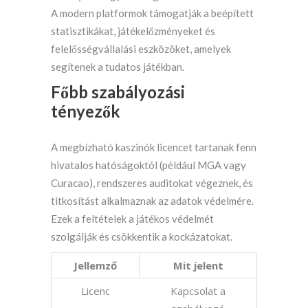
A modern platformok támogatják a beépített
statisztikákat, játékelőzményeket és
felelősségvállalási eszközöket, amelyek
segítenek a tudatos játékban.
Főbb szabályozási
tényezők
A megbízható kaszinók licencet tartanak fenn
hivatalos hatóságoktól (például MGA vagy
Curacao), rendszeres auditokat végeznek, és
titkosítást alkalmaznak az adatok védelmére.
Ezek a feltételek a játékos védelmét
szolgálják és csökkentik a kockázatokat.
Jellemző
Mit jelent
Licenc
Kapcsolat a