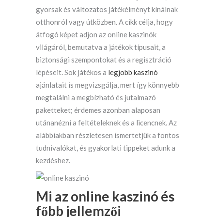
gyorsak és változatos játékélményt kínálnak
otthonról vagy útközben. A cikk célja, hogy
átfogó képet adjon az online kaszinók
világáról, bemutatva a játékok típusait, a
biztonsági szempontokat és a regisztráció
lépéseit. Sok játékos a
legjobb kaszinó
ajánlatait is megvizsgálja, mert így könnyebb
megtalálni a megbízható és jutalmazó
paketteket; érdemes azonban alaposan
utánanézni a feltételeknek és a licencnek. Az
alábbiakban részletesen ismertetjük a fontos
tudnivalókat, és gyakorlati tippeket adunk a
kezdéshez.
Mi az online kaszinó és
főbb jellemzői