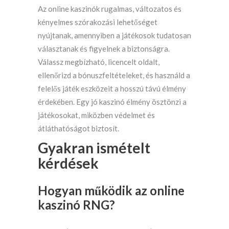
Az online kaszinók rugalmas, változatos és
kényelmes szórakozási lehetőséget
nyújtanak, amennyiben a játékosok tudatosan
választanak és figyelnek a biztonságra.
Válassz megbízható, licencelt oldalt,
ellenőrizd a bónuszfeltételeket, és használd a
felelős játék eszközeit a hosszú távú élmény
érdekében. Egy jó kaszinó élmény ösztönzi a
játékosokat, miközben védelmet és
átláthatóságot biztosít.
Gyakran ismételt
kérdések
Hogyan működik az online
kaszinó RNG?