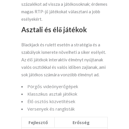
százalékot ad vissza a játékosoknak; érdemes
magas RTP-jű játékokat választani a jobb
esélyekért.
Asztali és élő játékok
Blackjack és rulett esetén a stratégia és a
szabályok ismerete növelheti a siker esélyét.
Az élő játékok interaktív élményt nyújtanak
valós osztókkal és valós időben zajlanak, ami
sok játékos számára vonzóbb élményt ad.
Pörgős videónyerőgépek
Klasszikus asztali játékok
Élő osztós közvetítések
Versenyek és ranglisták
Fejlesztő
Erősség