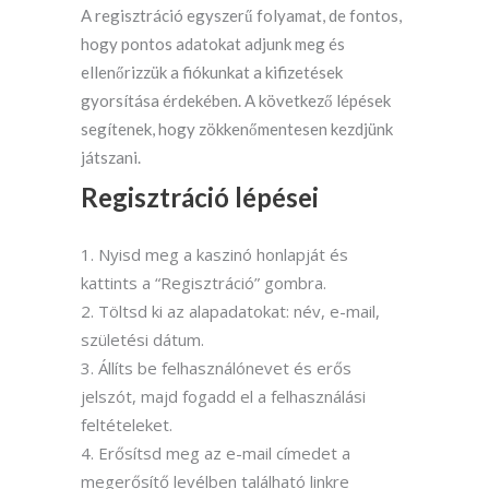
A regisztráció egyszerű folyamat, de fontos,
hogy pontos adatokat adjunk meg és
ellenőrizzük a fiókunkat a kifizetések
gyorsítása érdekében. A következő lépések
segítenek, hogy zökkenőmentesen kezdjünk
játszani.
Regisztráció lépései
Nyisd meg a kaszinó honlapját és
kattints a “Regisztráció” gombra.
Töltsd ki az alapadatokat: név, e-mail,
születési dátum.
Állíts be felhasználónevet és erős
jelszót, majd fogadd el a felhasználási
feltételeket.
Erősítsd meg az e-mail címedet a
megerősítő levélben található linkre