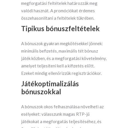
megforgatási feltételek határozzák meg
valódi hasznát. A promóciókat érdemes
összehasonlítani a feltételek tükrében.
Tipikus bónuszfeltételek
A bónuszok gyakran megkötésekkel jönnek:
minimális befizetés, maximális tét bónusz
játék közben, és a megforgatási követelmény,
amelyet teljesíteni kell a kifizetés előtt.
Ezeket mindig ellenőrizzük regisztrációkor.
Játékoptimalizálás
bónuszokkal
A bónuszok okos felhasználása növelheti az
esélyeket: válasszunk magas RTP-jű
játékokat a megforgatás teljesítéséhez, és