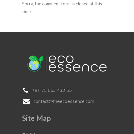
Sorry, the comment form is closed at this
time.
+91 75 663 433 55
contact@theecoessence.com
Site Map
Home