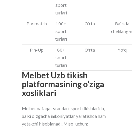
sport
turlari
Parimatch
100+
O‘rta
Ba’zida
sport
cheklanga
turlari
Pin-Up
80+
O‘rta
Yo‘q
sport
turlari
Melbet Uzb tikish
platformasining o‘ziga
xosliklari
Melbet nafaqat standart sport tikishlarida,
balki oʻzgacha imkoniyatlar yaratishda ham
yetakchi hisoblanadi. Misol uchun: