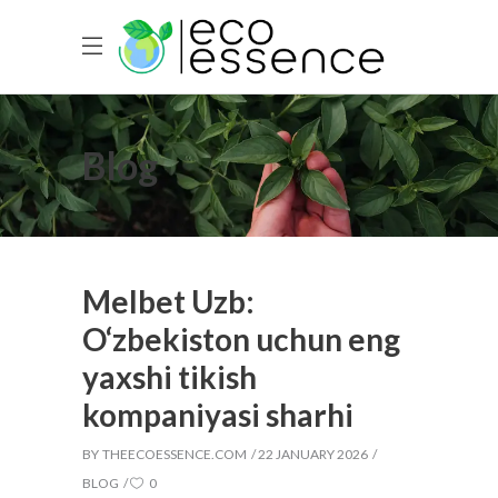
Blog
Melbet Uzb:
O‘zbekiston uchun eng
yaxshi tikish
kompaniyasi sharhi
BY
THEECOESSENCE.COM
22 JANUARY 2026
BLOG
0