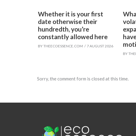
Whether it is your first
What
date otherwise their
vola
hundredth, you’re
expa
constantly allowed here
have
moti
BY
THEECOESSENCE.COM
7 AUGUST 2026
BY
THE
Sorry, the comment form is closed at this time.