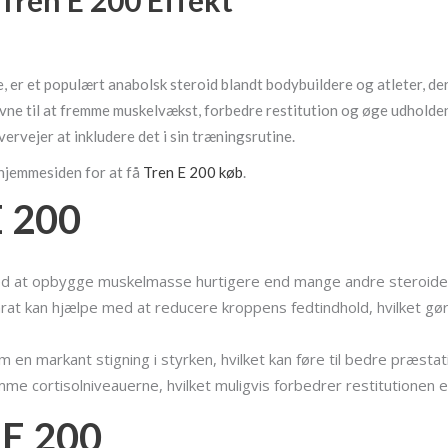
Tren E 200 Effekt
 er et populært anabolsk steroid blandt bodybuildere og atleter, d
evne til at fremme muskelvækst, forbedre restitution og øge udholde
ervejer at inkludere det i sin træningsrutine.
 hjemmesiden for at få
Tren E 200 køb
.
E 200
d at opbygge muskelmasse hurtigere end mange andre steroide
at kan hjælpe med at reducere kroppens fedtindhold, hvilket gø
n markant stigning i styrken, hvilket kan føre til bedre præstati
e cortisolniveauerne, hvilket muligvis forbedrer restitutionen e
 E 200