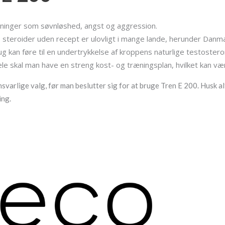
irkninger som søvnløshed, angst og aggression.
steroider uden recept er ulovligt i mange lande, herunder Danma
g kan føre til en undertrykkelse af kroppens naturlige testoster
ele skal man have en streng kost- og træningsplan, hvilket kan væ
svarlige valg, før man beslutter sig for at bruge Tren E 200. Husk a
ing.