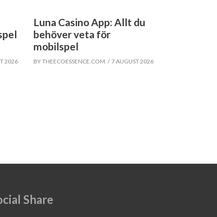
Luna Casino App: Allt du
spel
behöver veta för
mobilspel
T 2026
BY
THEECOESSENCE.COM
7 AUGUST 2026
ocial Share