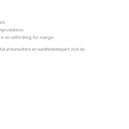
rk.
onproduktion.
re en udfordring for mange.
ltid at konsultere en sundhedsekspert, hvis du