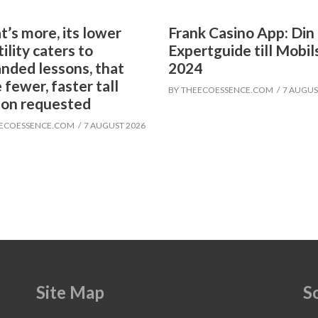
’s more, its lower
Frank Casino App: Din
tility caters to
Expertguide till Mobil
nded lessons, that
2024
 fewer, faster tall
BY
THEECOESSENCE.COM
7 AUGUS
on requested
ECOESSENCE.COM
7 AUGUST 2026
Site Map
S