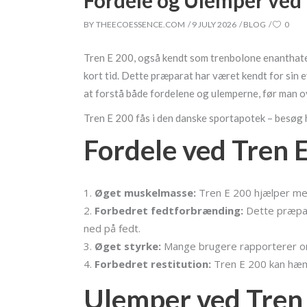
Fordele og Ulemper ved 
BY
THEECOESSENCE.COM
9 JULY 2026
BLOG
0
Tren E 200, også kendt som trenbolone enanthate,
kort tid. Dette præparat har været kendt for sin 
at forstå både fordelene og ulemperne, før man ov
Tren E 200 fås i den danske sportapotek – besøg
Fordele ved Tren 
Øget muskelmasse:
Tren E 200 hjælper me
Forbedret fedtforbrænding:
Dette præpar
ned på fedt.
Øget styrke:
Mange brugere rapporterer om e
Forbedret restitution:
Tren E 200 kan hæmm
Ulemper ved Tren