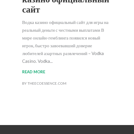
сайт
Водка казино официальный сайт для игры на
реальный деньги с честными выплатами В
мире онлайн-гемблинга появился новый
игрок, быстро завоевавший доверие
любителей азартных развлечений – Vodka
Casino. Vodka
READ MORE
BY
THEECOESSENCE.COM