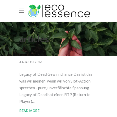
articles
4 AUGUST 2026
Legacy of Dead Gewinnchance Das ist das,
was wir meinen, wenn wir von Slot-Action
sprechen - pure, unverfälschte Spannung.
Legacy of Dead hat einen RTP (Return to
Player)
READ MORE