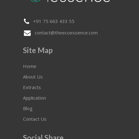
+91 75 663 433 55
contact@theecoessence.com
Site Map
Home
About Us
Extracts
Application
Blog
Contact Us
Social Share