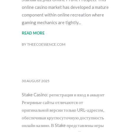
online casino market has developed a mature
component within online recreation where
gaming mechanics are tightly
READ MORE
BY
THEECOESSENCE.COM
30 AUGUST 2025
Stake Casino: регистрация и вход в аккаунт
Резервные сайты отличаются от
оригинальной версии только URL-адресом,
обеспечивая круглосуточную доступность
онлайн казино. В Stake представлены игры