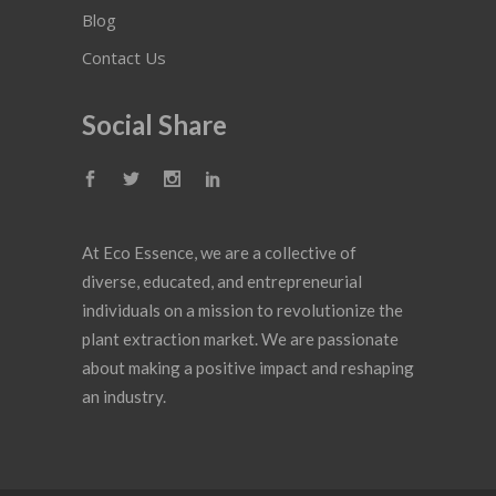
Blog
Contact Us
Social Share
At Eco Essence, we are a collective of
diverse, educated, and entrepreneurial
individuals on a mission to revolutionize the
plant extraction market. We are passionate
about making a positive impact and reshaping
an industry.