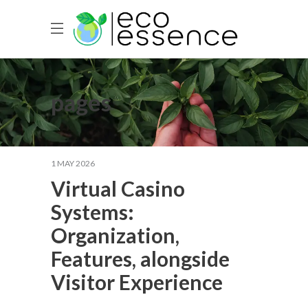
pages
1 MAY 2026
Virtual Casino
Systems:
Organization,
Features, alongside
Visitor Experience