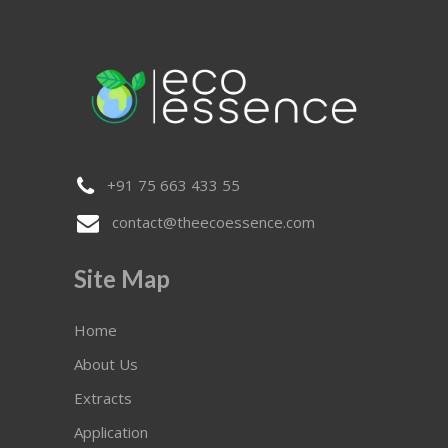
+91 75 663 433 55
contact@theecoessence.com
Site Map
Home
About Us
Extracts
Application