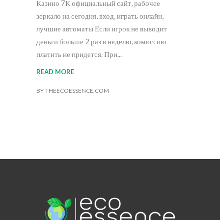
Казино 7К официальный сайт, рабочее
зеркало на сегодня, вход, играть онлайн,
лучшие автоматы Если игрок не выводит
деньги больше 2 раз в неделю, комиссию
платить не придется. При
READ MORE
BY
THEECOESSENCE.COM