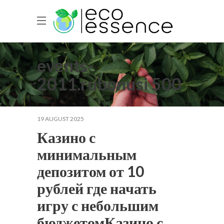
events-
2011.rubonusi 500
19 AUGUST 2025
Казино с
минимальным
депозитом от 10
рублей где начать
игру с небольшим
бюджетомКазино с