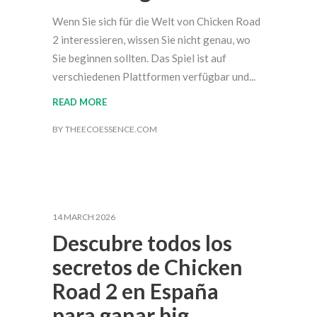
Wenn Sie sich für die Welt von Chicken Road
2 interessieren, wissen Sie nicht genau, wo
Sie beginnen sollten. Das Spiel ist auf
verschiedenen Plattformen verfügbar und
READ MORE
BY
THEECOESSENCE.COM
14 MARCH 2026
Descubre todos los
secretos de Chicken
Road 2 en España
para ganar big.