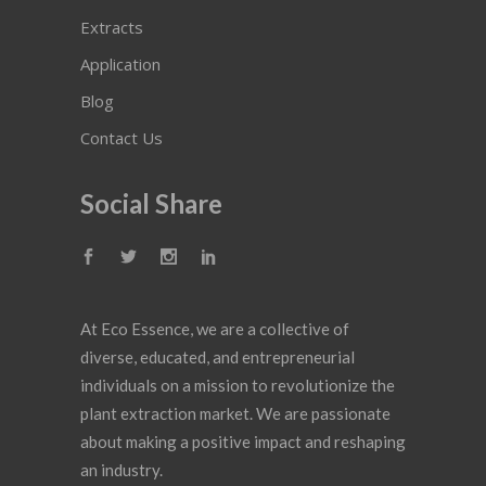
Extracts
Application
Blog
Contact Us
Social Share
At Eco Essence, we are a collective of
diverse, educated, and entrepreneurial
individuals on a mission to revolutionize the
plant extraction market. We are passionate
about making a positive impact and reshaping
an industry.