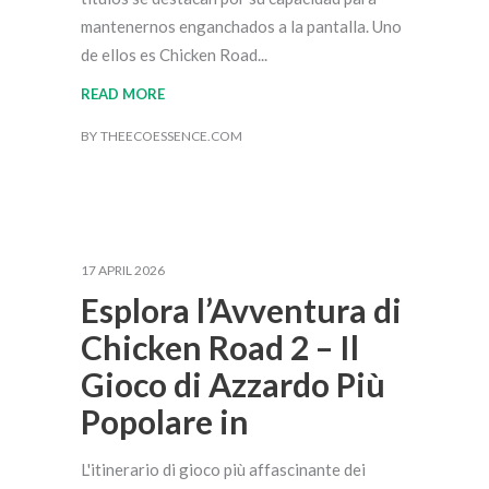
mantenernos enganchados a la pantalla. Uno
de ellos es Chicken Road
READ MORE
BY
THEECOESSENCE.COM
17 APRIL 2026
Esplora l’Avventura di
Chicken Road 2 – Il
Gioco di Azzardo Più
Popolare in
L'itinerario di gioco più affascinante dei