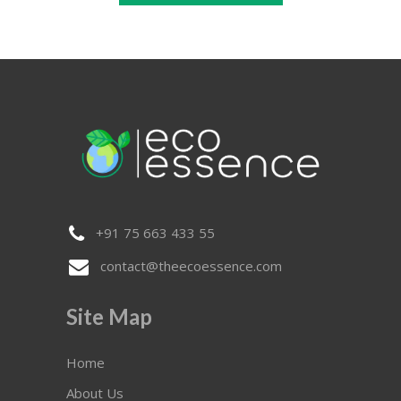
+91 75 663 433 55
contact@theecoessence.com
Site Map
Home
About Us