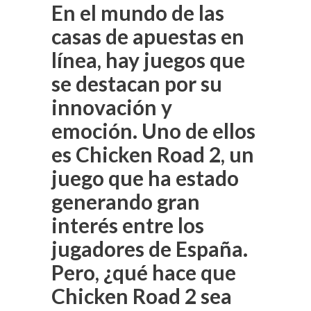
En el mundo de las
casas de apuestas en
línea, hay juegos que
se destacan por su
innovación y
emoción. Uno de ellos
es Chicken Road 2, un
juego que ha estado
generando gran
interés entre los
jugadores de España.
Pero, ¿qué hace que
Chicken Road 2 sea