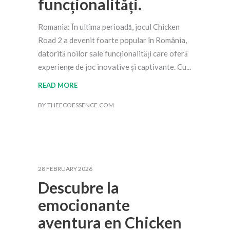
funcționalități.
Romania: În ultima perioadă, jocul Chicken
Road 2 a devenit foarte popular în România,
datorită noilor sale funcționalități care oferă
experiențe de joc inovative și captivante. Cu
READ MORE
BY
THEECOESSENCE.COM
28 FEBRUARY 2026
Descubre la
emocionante
aventura en Chicken