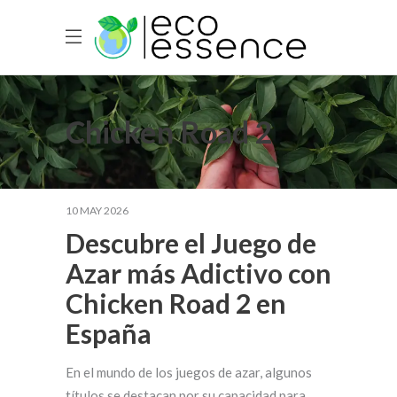
Chicken Road 2
10 MAY 2026
Descubre el Juego de
Azar más Adictivo con
Chicken Road 2 en
España
En el mundo de los juegos de azar, algunos
títulos se destacan por su capacidad para