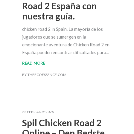
Road 2 España con
nuestra guía.
chicken road 2 in Spain. La mayoría de los
jugadores que se sumergen en la
emocionante aventura de Chicken Road 2 en
España pueden encontrar dificultades para
READ MORE
BY
THEECOESSENCE.COM
22 FEBRUARY 2026
Spil Chicken Road 2
Online – Den Bedste