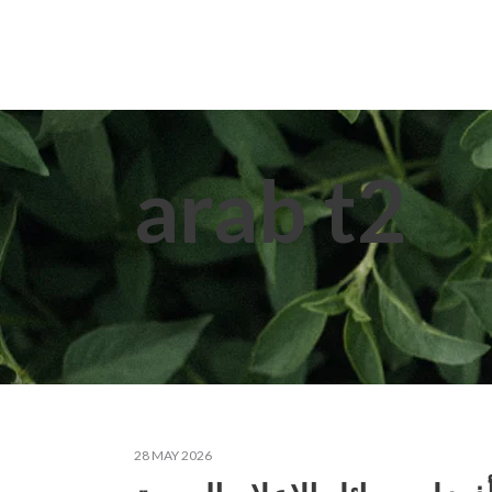
Home
About Us
Extracts
arab t2
28 MAY 2026