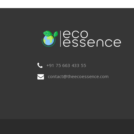
+91 75 663 433 55
contact@theecoessence.com