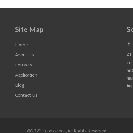
Site Map
S
Home
About Us
At 
edu
Extracts
mis
Application
mar
Blog
imp
Contact Us
@2023
Ecoessence
, All Rights Reserved