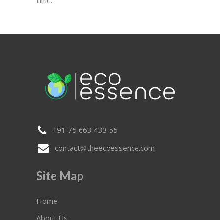
time.
+91 75 663 433 55
contact@theecoessence.com
Site Map
Home
About Us