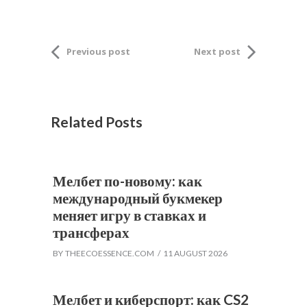
Previous post
Next post
Related Posts
Мелбет по-новому: как
международный букмекер
меняет игру в ставках и
трансферах
BY
THEECOESSENCE.COM
11 AUGUST 2026
Мелбет и киберспорт: как CS2