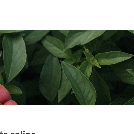
pplication
Blog
Contact Us