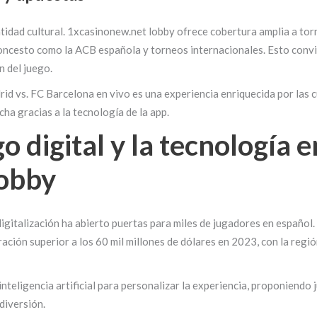
dentidad cultural. 1xcasinonew.net lobby ofrece cobertura amplia a 
oncesto como la ACB española y torneos internacionales. Esto convie
 del juego.
id vs. FC Barcelona en vivo es una experiencia enriquecida por las c
cha gracias a la tecnología de la app.
o digital y la tecnología 
lobby
digitalización ha abierto puertas para miles de jugadores en español
ración superior a los 60 mil millones de dólares en 2023, con la reg
eligencia artificial para personalizar la experiencia, proponiendo j
diversión.