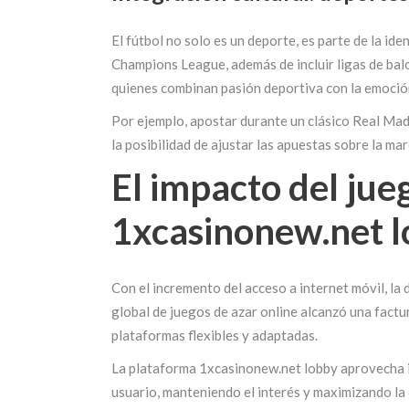
El fútbol no solo es un deporte, es parte de la i
Champions League, además de incluir ligas de bal
quienes combinan pasión deportiva con la emoción
Por ejemplo, apostar durante un clásico Real Madr
la posibilidad de ajustar las apuestas sobre la mar
El impacto del jueg
1xcasinonew.net 
Con el incremento del acceso a internet móvil, la 
global de juegos de azar online alcanzó una factu
plataformas flexibles y adaptadas.
La plataforma 1xcasinonew.net lobby aprovecha int
usuario, manteniendo el interés y maximizando la 