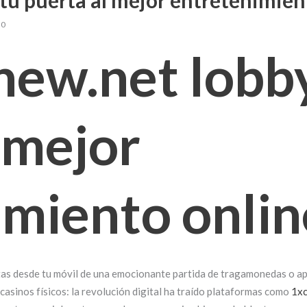
tu puerta al mejor entretenimien
0
new.net lobby
 mejor
imiento onlin
tas desde tu móvil de una emocionante partida de tragamonedas o ap
 casinos físicos: la revolución digital ha traído plataformas como
1xc