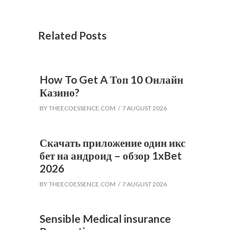
Related Posts
How To Get A Топ 10 Онлайн
Казино?
BY
THEECOESSENCE.COM
7 AUGUST 2026
Скачать приложение один икс
бет на андроид – обзор 1xBet
2026
BY
THEECOESSENCE.COM
7 AUGUST 2026
Sensible Medical insurance