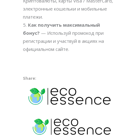
Криптовалюты, карты Visa / MasterCard,
электронные кошельки и мобильные
платежи.
Как получить максимальный
бонус?
— Используй промокод при
регистрации и участвуй в акциях на
официальном сайте.
Share: