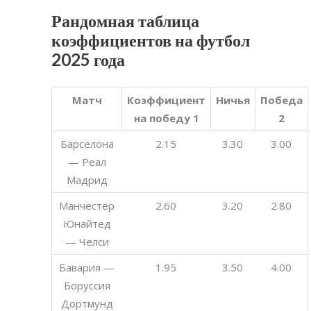
Рандомная таблица
коэффициентов на футбол
2025 года
Матч
Коэффициент
Ничья
Победа
на победу 1
2
Барселона
2.15
3.30
3.00
— Реал
Мадрид
Манчестер
2.60
3.20
2.80
Юнайтед
— Челси
Бавария —
1.95
3.50
4.00
Боруссия
Дортмунд