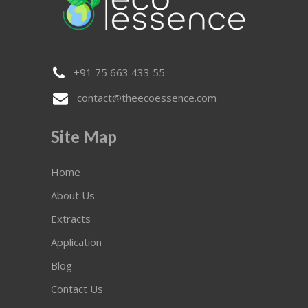
+91 75 663 433 55
contact@theecoessence.com
Site Map
Home
About Us
Extracts
Application
Blog
Contact Us