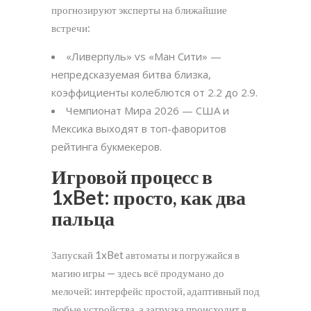
прогнозируют эксперты на ближайшие
встречи:
«Ливерпуль» vs «Ман Сити» —
непредсказуемая битва близка,
коэффициенты колеблются от 2.2 до 2.9.
Чемпионат Мира 2026 — США и
Мексика выходят в топ-фаворитов
рейтинга букмекеров.
Игровой процесс в
1xBet: просто, как два
пальца
Запускай 1xBet автоматы и погружайся в
магию игры — здесь всё продумано до
мелочей: интерфейс простой, адаптивный под
любые устройства, а загрузка происходит в