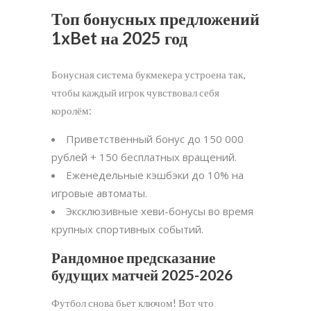
Топ бонусных предложений
1xBet на 2025 год
Бонусная система букмекера устроена так,
чтобы каждый игрок чувствовал себя
королём:
Приветственный бонус до 150 000
рублей + 150 бесплатных вращений.
Еженедельные кэшбэки до 10% на
игровые автоматы.
Эксклюзивные хеви-бонусы во время
крупных спортивных событий.
Рандомное предсказание
будущих матчей 2025-2026
Футбол снова бьет ключом! Вот что